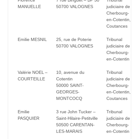
Florence
7 rue Binguet – BP 50
Tribunal
MANUELLE
50700 VALOGNES
judiciaire de
Cherbourg-
en-Cotentin,
Coutances
Emilie MESNIL
25, rue de Poterie
Tribunal
50700 VALOGNES
judiciaire de
Cherbourg-
en-Cotentin
Valérie NOEL –
10, avenue du
Tribunal
COURTEILLE
Cotentin
judiciaire de
50000 SAINT-
Cherbourg-
GEORGES-
en-Cotentin,
MONTCOCQ
Coutances
Emilie
3 rue John Tucker –
Tribunal
PASQUIER
Saint-Hilaire-Petitville
judiciaire de
50500 CARENTAN-
Cherbourg-
LES-MARAIS
en-Cotentin