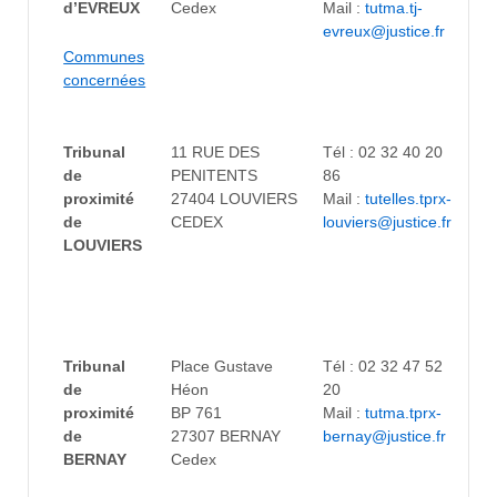
d’EVREUX
Cedex
Mail :
tutma.tj-
evreux@justice.fr
Communes
concernées
Tribunal
11 RUE DES
Tél :
02 32 40 20
de
PENITENTS
86
proximité
27404 LOUVIERS
Mail :
tutelles.tprx-
de
CEDEX
louviers@justice.fr
LOUVIERS
Tribunal
Place Gustave
Tél : 02 32 47 52
de
Héon
20
proximité
BP 761
Mail :
tutma.tprx-
de
27307 BERNAY
bernay@justice.fr
BERNAY
Cedex